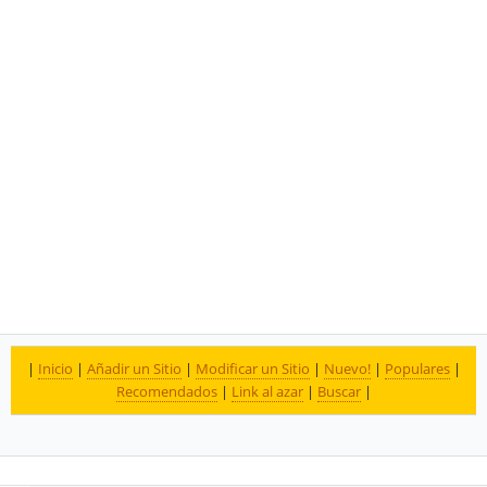
|
Inicio
|
Añadir un Sitio
|
Modificar un Sitio
|
Nuevo!
|
Populares
|
Recomendados
|
Link al azar
|
Buscar
|