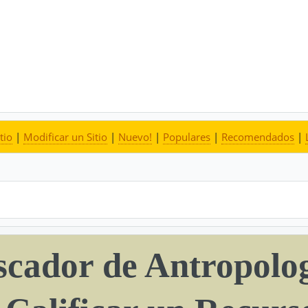
tio
|
Modificar un Sitio
|
Nuevo!
|
Populares
|
Recomendados
|
scador de Antropolog