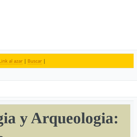
Link al azar
|
Buscar
|
ia y Arqueologia: